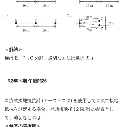
＜解法＞
極は E→P→C の順。適切な方法は選択肢ロ
R2年下期 午後問26
直流式接地抵抗計 (アーステスタ) を使用して直流で接地
抵抗を測定する場合、補助接地極 (２箇所) の配置とし
て、適切なものは
＜解答の選択肢＞