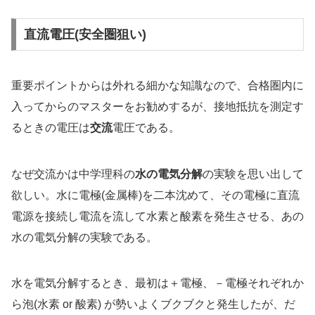
直流電圧(安全圏狙い)
重要ポイントからは外れる細かな知識なので、合格圏内に
入ってからのマスターをお勧めするが、接地抵抗を測定す
るときの電圧は
交流
電圧である。
なぜ交流かは中学理科の
水の電気分解
の実験を思い出して
欲しい。水に電極(金属棒)を二本沈めて、その電極に直流
電源を接続し電流を流して水素と酸素を発生させる、あの
水の電気分解の実験である。
水を電気分解するとき、最初は＋電極、－電極それぞれか
ら泡(水素 or 酸素) が勢いよくブクブクと発生したが、だ