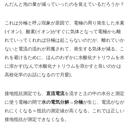
んだんと泡の量が減っていったのを覚えているだろうか？
これは分極と呼ぶ現象が原因で、電極の周り発生した水素
(イオン)、酸素(イオン)がすぐに気体となって電極から離
れていってくれれば分極は起こらないのだが、離れていか
ないと電流の流れが邪魔されて、発生する気体が減る。こ
れを避けるために、ほんのわずかに水酸化ナトリウムを水
に溶かす(なんで水酸化ナトリウムを溶かすと良いのかは
高校化学のお話になるので月愛)。
接地抵抗測定でも、
直流電流
を流すと土の中の水分と測定
に使う電極の間で
水の電気分解→分極
が生じ、電流がなが
れにくくなる＝抵抗の測定値が高くなる。これでは正しい
接地抵抗が測定できなくなる。