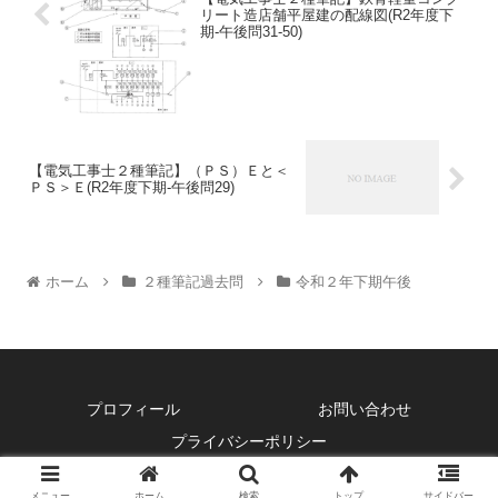
リート造店舗平屋建の配線図(R2年度下
期-午後問31-50)
【電気工事士２種筆記】（ＰＳ）Ｅと＜
ＰＳ＞Ｅ(R2年度下期-午後問29)
ホーム
２種筆記過去問
令和２年下期午後
プロフィール
お問い合わせ
プライバシーポリシー
© 2022 ふくラボ電気工事士２種.
メニュー
ホーム
検索
トップ
サイドバー