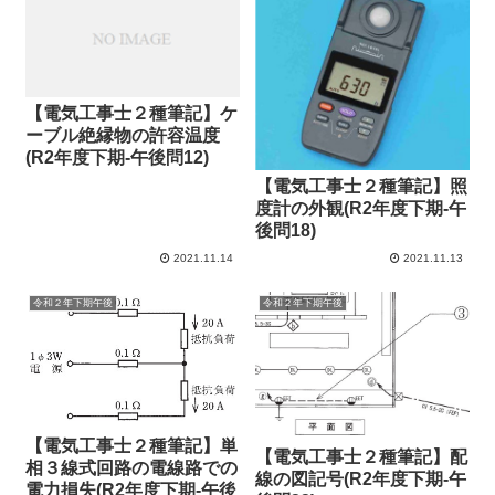
【電気工事士２種筆記】ケ
ーブル絶縁物の許容温度
(R2年度下期-午後問12)
【電気工事士２種筆記】照
度計の外観(R2年度下期-午
後問18)
2021.11.14
2021.11.13
令和２年下期午後
令和２年下期午後
【電気工事士２種筆記】単
【電気工事士２種筆記】配
相３線式回路の電線路での
線の図記号(R2年度下期-午
電力損失(R2年度下期-午後