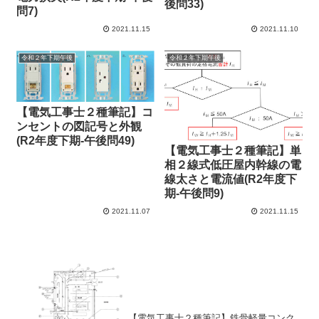
後問33)
問7)
2021.11.15
2021.11.10
令和２年下期午後
令和２年下期午後
【電気工事士２種筆記】コ
ンセントの図記号と外観
(R2年度下期-午後問49)
【電気工事士２種筆記】単
相２線式低圧屋内幹線の電
線太さと電流値(R2年度下
期-午後問9)
2021.11.07
2021.11.15
【電気工事士２種筆記】鉄骨軽量コンク