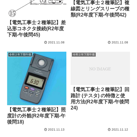
【電気工事士２種筆記】複
線図とリングスリーブの種
類(R2年度下期-午後問42)
【電気工事士２種筆記】差
込形コネクタ接続(R2年度
下期-午後問45)
2021.11.08
2021.11.08
令和２年下期午後
令和２年下期午後
【電気工事士２種筆記】回
路計 (テスタ) の特徴と使
用方法(R2年度下期-午後問
24)
【電気工事士２種筆記】照
度計の外観(R2年度下期-午
後問18)
2021.11.13
2021.11.12