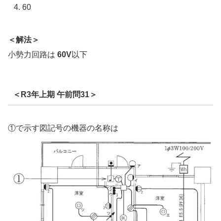
60
＜解法＞
小勢力回路は
60V
以下
＜R3年上期 午前問31＞
①で示す図記号の機器の名称は