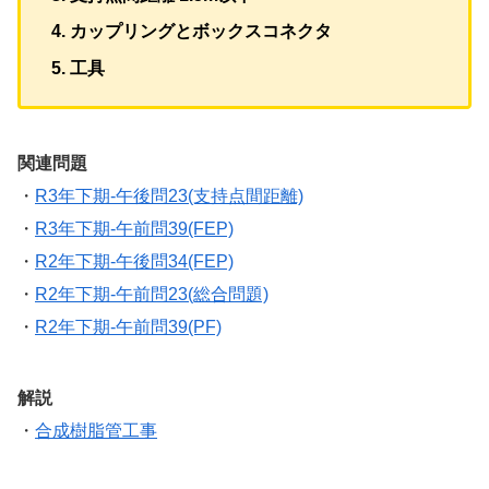
カップリングとボックスコネクタ
工具
関連問題
・
R3年下期-午後問23(支持点間距離)
・
R3年下期-午前問39(FEP)
・
R2年下期-午後問34(FEP)
・
R2年下期-午前問23(総合問題)
・
R2年下期-午前問39(PF)
解説
・
合成樹脂管工事