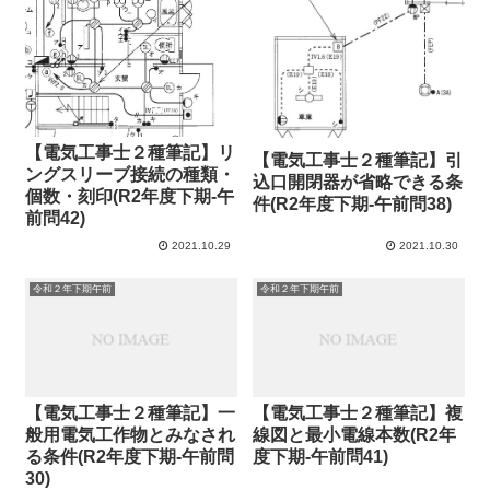
【電気工事士２種筆記】リ
【電気工事士２種筆記】引
ングスリーブ接続の種類・
込口開閉器が省略できる条
個数・刻印(R2年度下期-午
件(R2年度下期-午前問38)
前問42)
2021.10.29
2021.10.30
令和２年下期午前
令和２年下期午前
【電気工事士２種筆記】一
【電気工事士２種筆記】複
般用電気工作物とみなされ
線図と最小電線本数(R2年
る条件(R2年度下期-午前問
度下期-午前問41)
30)