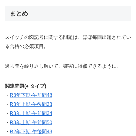
まとめ
スイッチの図記号に関する問題は、ほぼ毎回出題されてい
る合格の必須項目。
過去問を繰り返し解いて、確実に得点できるように。
関連問題(● タイプ)
・
R3年下期-午前問48
・
R3年上期-午後問33
・
R3年上期-午前問34
・
R3年上期-午前問50
・
R2年下期-午後問43