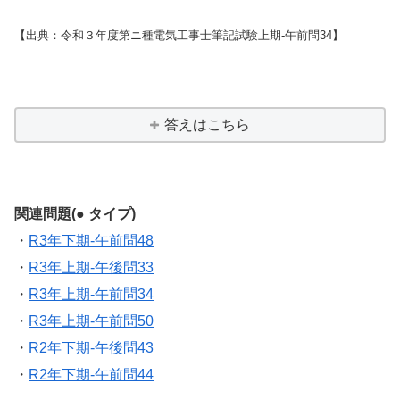
【出典：令和３年度第ニ種電気工事士筆記試験上期-午前問34】
答えはこちら
関連問題(● タイプ)
・
R3年下期-午前問48
・
R3年上期-午後問33
・
R3年上期-午前問34
・
R3年上期-午前問50
・
R2年下期-午後問43
・
R2年下期-午前問44