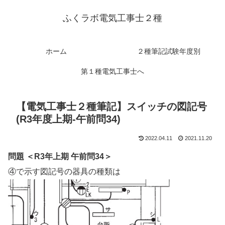
ふくラボ電気工事士２種
ホーム
２種筆記試験年度別
第１種電気工事士へ
【電気工事士２種筆記】スイッチの図記号
(R3年度上期-午前問34)
2022.04.11
2021.11.20
問題 ＜R3年上期 午前問34＞
④で示す図記号の器具の種類は