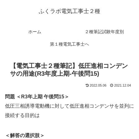
ふくラボ電気工事士２種
ホーム
２種筆記試験年度別
第１種電気工事士へ
【電気工事士２種筆記】低圧進相コンデン
サの用途(R3年度上期-午後問15)
2022.05.06
2021.12.04
問題 ＜R3年上期 午後問15＞
低圧三相誘導電動機に対して低圧進相コンデンサを並列に
接続する目的は
＜解答の選択肢＞