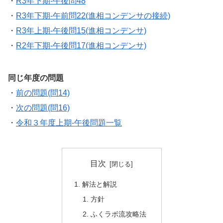
・
R3年下期-午後問48
・
R3年下期-午前問22(進相コンデンサの接続)
・
R3年上期-午後問15(進相コンデンサ)
・
R2年下期-午後問17(進相コンデンサ)
同じ年度の問題
・
前の問題(問14)
・
次の問題(問16)
・
令和３年度上期-午後問題一覧
目次
解法と解説
方針
ふくラボ流攻略法