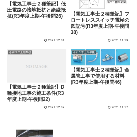
【電気工事士２種筆記】低
圧電路の接地抵抗と絶縁抵
【電気工事士２種筆記】フ
抗(R3年度上期-午後問26)
ロートレススイッチ電極の
図記号(R3年度上期-午後問
38)
2021.12.01
2021.11.29
令和３年上期午後
令和３年上期午後
【電気工事士２種筆記】金
属管工事で使用する材料
(R3年度上期-午後問46)
【電気工事士２種筆記】D
種接地工事の施工条件(R3
年度上期-午後問22)
2021.12.02
2021.11.27