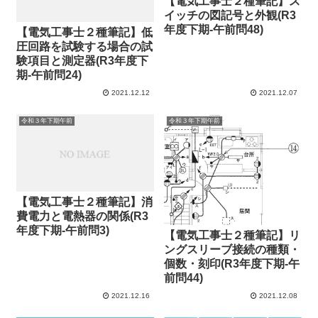
【電気工事士２種筆記】ス
イッチの図記号と外観(R3
年度下期-午前問48)
【電気工事士２種筆記】低
圧回路を試験する場合の試
験項目と測定器(R3年度下
期-午前問24)
2021.12.12
2021.12.07
令和３年下期午前
令和３年下期午前
【電気工事士２種筆記】消
費電力と電熱器の関係(R3
年度下期-午前問3)
【電気工事士２種筆記】リ
ングスリーブ接続の種類・
個数・刻印(R3年度下期-午
前問44)
2021.12.16
2021.12.08