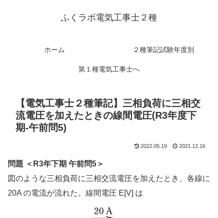
ふくラボ電気工事士２種
ホーム
２種筆記試験年度別
第１種電気工事士へ
【電気工事士２種筆記】三相負荷に三相交
流電圧を加えたときの線間電圧(R3年度下
期-午前問5)
2022.05.19
2021.12.16
問題 ＜R3年下期 午前問5＞
図のような三相負荷に三相交流電圧を加えたとき、各線に
20A の電流が流れた。線間電圧 E[V] は