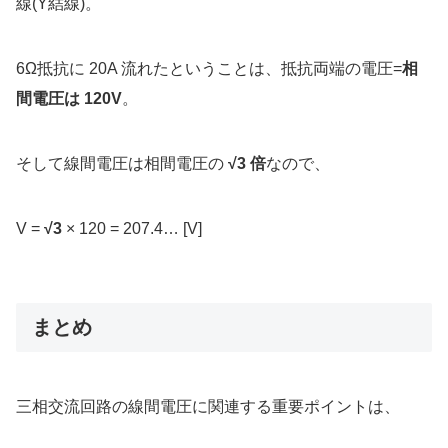
線(Y結線)。
6Ω抵抗に 20A 流れたということは、抵抗両端の電圧=
相
間電圧は 120V
。
そして線間電圧は相間電圧の
√3 倍
なので、
V =
√3
× 120 = 207.4… [V]
まとめ
三相交流回路の線間電圧に関連する重要ポイントは、