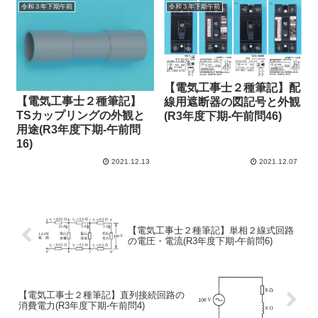
令和３年下期午前
令和３年下期午前
【電気工事士２種筆記】配
【電気工事士２種筆記】
線用遮断器の図記号と外観
TSカップリングの外観と
(R3年度下期-午前問46)
用途(R3年度下期-午前問
16)
2021.12.13
2021.12.07
【電気工事士２種筆記】単相２線式回路
の電圧・電流(R3年度下期-午前問6)
【電気工事士２種筆記】直列接続回路の
消費電力(R3年度下期-午前問4)