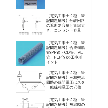
【電気工事士２種－筆
記問題解説】分岐回路
の遮断器容量と電線太
さ、コンセント容量
【電気工事士２種－筆
記問題解説】合成樹脂
管(PF管・CD管、VE
管、FEP管)の工事ポ
イント
【電気工事士２種－筆
記問題解説】三相交流
回路の線間電圧はスタ
ー結線相電圧の√3倍
【電気工事士２種－筆
記問題解説】複線図の