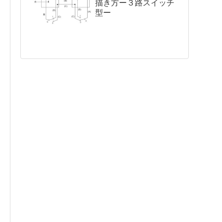
描き方ー３路スイッチ
型ー