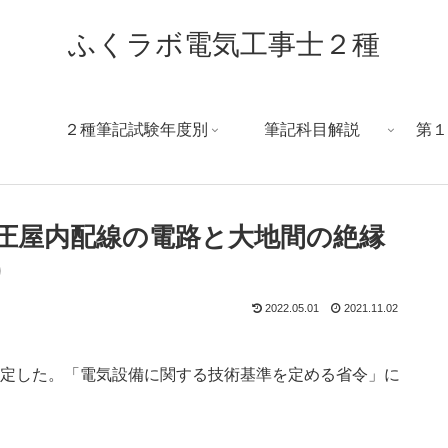
ふくラボ電気工事士２種
２種筆記試験年度別
筆記科目解説
第１
圧屋内配線の電路と大地間の絶縁
)
2022.05.01
2021.11.02
定した。「電気設備に関する技術基準を定める省令」に