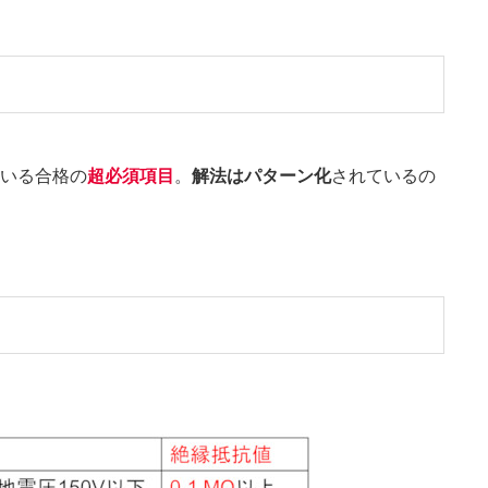
いる合格の
超必須項目
。
解法はパターン化
されているの