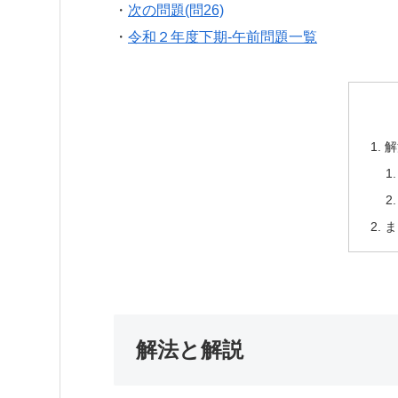
・
次の問題(問26)
・
令和２年度下期-午前問題一覧
解
ま
解法と解説