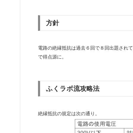
方針
電路の絶縁抵抗は過去６回で８回出題されて
で得点源に。
ふくラボ流攻略法
絶縁抵抗の規定は次の通り。