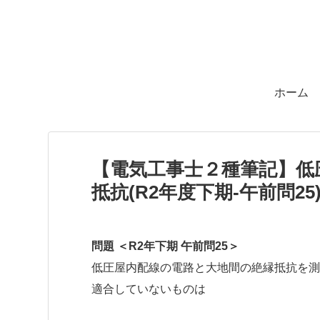
ホーム
【電気工事士２種筆記】低
抵抗(R2年度下期-午前問25
問題 ＜R2年下期 午前問25＞
低圧屋内配線の電路と大地間の絶縁抵抗を測
適合していないものは