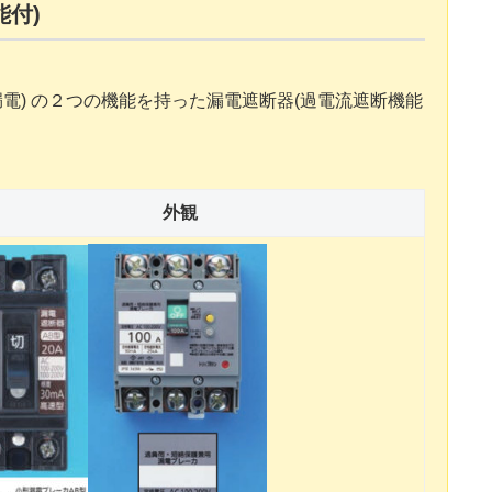
能付)
eakage (漏電) の２つの機能を持った漏電遮断器(過電流遮断機能
外観