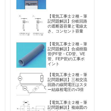
【電気工事士２種－筆
記問題解説】分岐回路
の遮断器容量と電線太
さ、コンセント容量
【電気工事士２種－筆
記問題解説】合成樹脂
管(PF管・CD管、VE
管、FEP管)の工事ポ
イント
【電気工事士２種－筆
記問題解説】三相交流
回路の線間電圧はスタ
ー結線相電圧の√3倍
【電気工事士２種－筆
記問題解説】複線図の