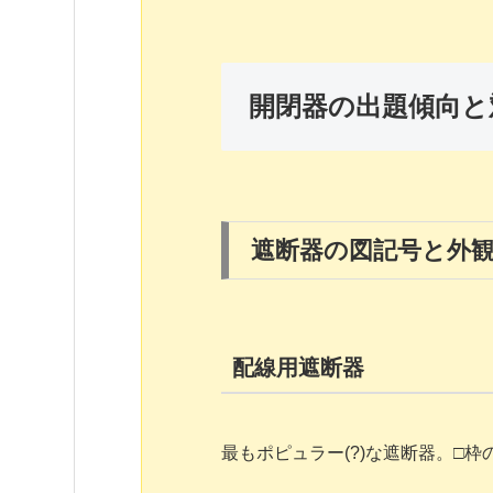
開閉器の出題傾向と
遮断器の図記号と外
配線用遮断器
最もポピュラー(?)な遮断器。□枠の中の 