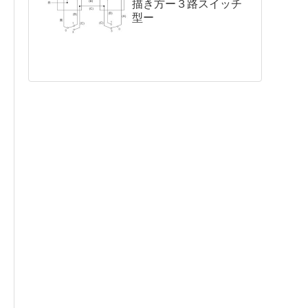
描き方ー３路スイッチ
型ー