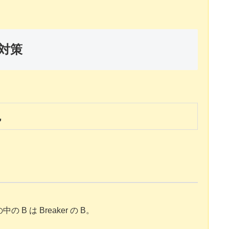
対策
観
B は Breaker の B。