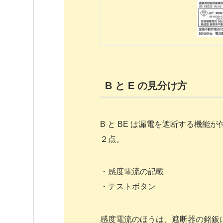
B と E の見分け方
B と BE は漏電を遮断する機
２点。
・感度電流の記載
・テストボタン
感度電流のほうは、遮断器の銘鈑に(