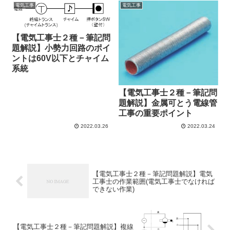
電気工事
電気工事
【電気工事士２種－筆記問
題解説】小勢力回路のポイ
ントは60V以下とチャイム
系統
【電気工事士２種－筆記問
題解説】金属可とう電線管
工事の重要ポイント
2022.03.26
2022.03.24
【電気工事士２種－筆記問題解説】電気
工事士の作業範囲(電気工事士でなければ
できない作業)
【電気工事士２種－筆記問題解説】複線